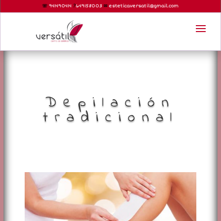
☏
941490414
?
6
49158003
✉
esteticaversatil@gmail.com
Depilación
tradicional