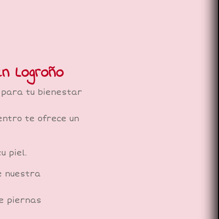
en Logroño
l para tu bienestar
ntro te ofrece un
 piel.
e nuestra
e piernas