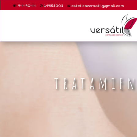
☏
941490414
✆
6
49158003
✉
esteticaversatil@gmail.com
tratamien